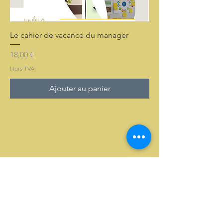
Le cahier de vacance du manager
Prix
18,00 €
Hors TVA
Ajouter au panier