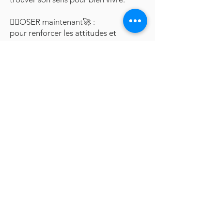
🦸‍♂️OSER maintenant🚀 :
pour renforcer les attitudes et
comportements désirables
Permettre une réflexion en 5 étapes
de la situation autour du capital
psychologique
📈 Mon infographie "silouhette"
Découvrir, synthétiser et consolider.
Faire parler vos ateliers, les données
7 accompagnements 14H d'ateliers
Contactez-moi