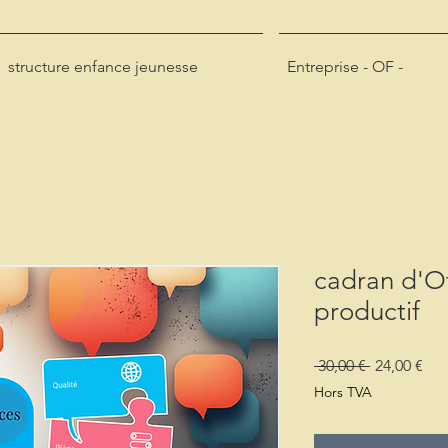
structure enfance jeunesse
Entreprise - OF -
cadran d'Of
productif
Prix
Prix
 30,00 € 
24,00 €
original
pro
Hors TVA